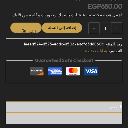
EGP
650.00
اجمل هديه مخصصه علشانك باسمك وصورتك وكلمه من قلبك
إضافة إلى السلة
BUY NOW
+
-
رمز المنتج:
1eeea524-d575-4adc-a50a-eaafa5d68b0c
التصنيف:
هدايا مخصّصة
Guaranteed Safe Checkout
الوصف
مراجعات (0)