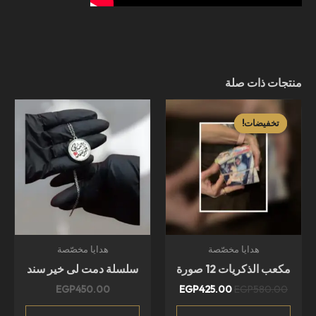
منتجات ذات صلة
السعر
السعر
الأصلي
الحالي
تخفيضات!
تخفيضات!
هو:
هو:
EGP425.00.
EGP580.00.
هدايا مخصّصة
هدايا مخصّصة
مكعب الذكريات 12 صورة
سلسلة دمت لى خير سند
EGP
450.00
EGP
425.00
EGP
580.00